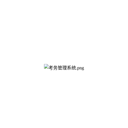
作的顺利进行。功能特色：设置各类教师和学生的考试信息。对考务相关人员进行任务分配。利用多