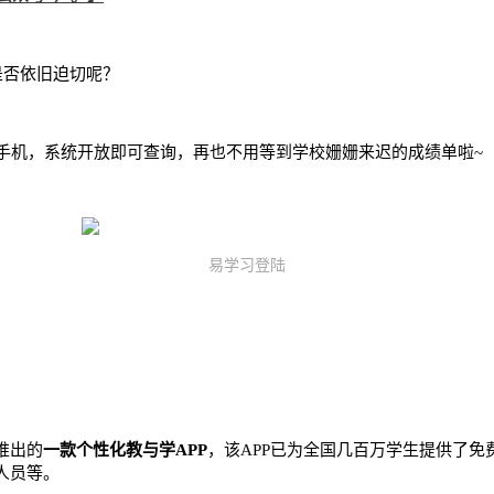
是否依旧迫切呢？
手机，系统开放即可查询，再也不用等到学校姗姗来迟的成绩单啦~
易学习登陆
推出的
一款个性化教与学APP
，该APP已为全国几百万学生提供了免
人员等。