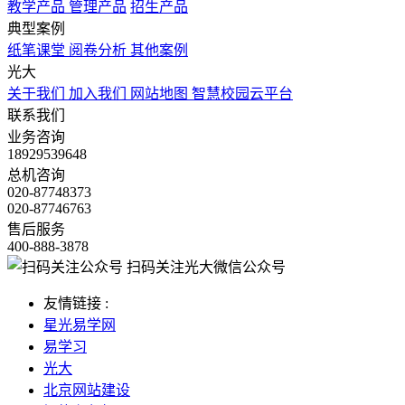
教学产品
管理产品
招生产品
典型案例
纸笔课堂
阅卷分析
其他案例
光大
关于我们
加入我们
网站地图
智慧校园云平台
联系我们
业务咨询
18929539648
总机咨询
020-87748373
020-87746763
售后服务
400-888-3878
扫码关注光大微信公众号
友情链接 :
星光易学网
易学习
光大
北京网站建设